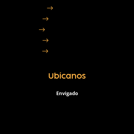
Adiestramiento
Guardería Medellín
Guardería Llanogrande
Guardería Envigado
Guardería Sabaneta
Ubícanos
Envigado